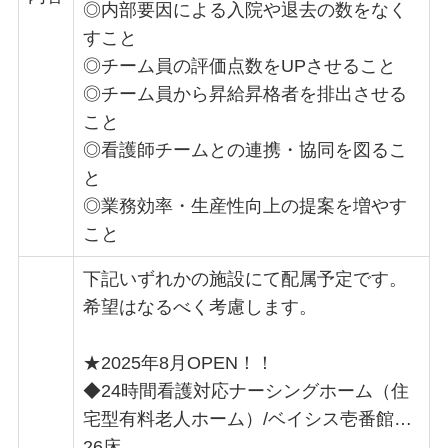
◎内部要因による入院や退去の数をなく
すこと
◎チーム員の評価点数をUPさせること
◎チーム員から昇給昇格者を排出させる
こと
◎看護師チームとの連携・協同を図るこ
と
◎業務効率・生産性向上の提案を増やす
こと
下記いずれかの施設にて配属予定です。
希望はなるべく考慮します。
★2025年8月OPEN！！
◆24時間看護対応ナーシングホーム（住
宅型有料老人ホーム）/ベイシス壱番館…
26床